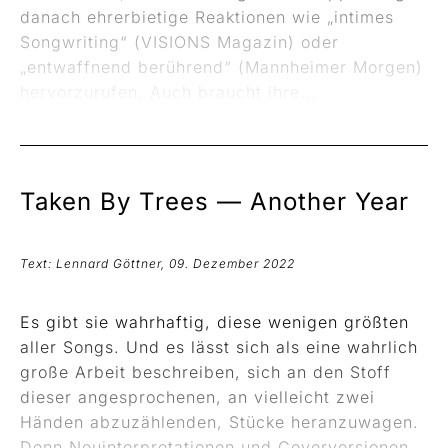
danach ehrerbietige Reaktionen wie „intimes
Songwriting“ (VISIONS Magazin) oder
„entwaffnend berührend“ (Mannheimer Morgen)
hervorzurufen. Auch braucht ihre...
Taken By Trees —
Another Year
Text: Lennard Göttner, 09. Dezember 2022
Es gibt sie wahrhaftig, diese wenigen größten
aller Songs. Und es lässt sich als eine wahrlich
große Arbeit beschreiben, sich an den Stoff
dieser angesprochenen, an vielleicht zwei
Händen abzuzählenden, Stücke heranzuwagen.
Denn Neuinterpretationen und Coverversionen