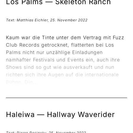
Los Palms —
Skeleton Ranch
Text: Matthias Eichler, 25. November 2022
Kaum war die Tinte unter dem Vertrag mit Fuzz
Club Records getrocknet, flatterten bei Los
Palms nicht nur unzählige Einladungen
namhafter Festivals und Events ein, auch ihre
Shows sind so gut wie ausverkauft und nun
richten sich ihre Augen auf die internationale
Bühne. Die...
Haleiwa —
Hallway Waverider
Text: Pierre Rosinsky, 25. November 2022